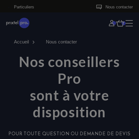
Particuliers
Nous contacter
Offres fibre
Accueil
Nous contacter
Offre téléphonie fixe
Nos conseillers
Offres mobiles
Pro
Demander un devis
sont à votre
disposition
POUR TOUTE QUESTION OU DEMANDE DE DEVIS