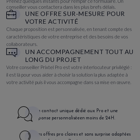
Prenez quelques instants pour remplir ce formulaire. Un
conseiller vous contactera dans les plus brefs délais.
UNE OFFRE SUR-MESURE POUR
Champs obligatoires
VOTRE ACTIVITÉ
*
Les informations recueillies dans ce formulaire sont traitées
Chaque proposition est personnalisée, en tenant compte des
par Prixtel (responsable de traitement) pour répondre à
Continuer
caractéristiques de votre entreprise et des besoins de vos
votre requête et pourront être utilisées à des fins de
prospection commerciale. Elles sont conservées pendant une
collaborateurs.
durée maximum de trois ans à compter de leur collecte sur le
UN ACCOMPAGNEMENT TOUT AU
site ou du dernier contact émanant de vous. Vous pouvez à
LONG DU PROJET
tout moment exercer vos droits (accès, rectification,
Votre conseiller Prixtel Pro est votre interlocuteur privilégié :
effacement, opposition) sur les données vous concernant en
il est là pour vous aider à choisir la solution la plus adaptée à
contactant le
DPO Prixtel par email
.
votre activité puis il vous accompagne dans sa mise en œuvre.
Pour en savoir plus sur la gestion de vos droits, cliquez
ici.
Envoyer mon message
Un contact unique dédié aux Pro
et une
réponse personnalisée
en moins de 24H.
Des offres pro claires
et sans surprise adaptées