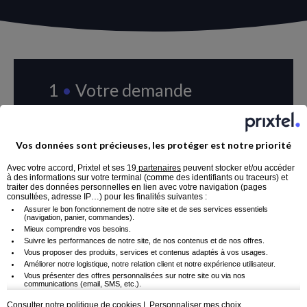
1
•
Votre demande
concerne
Vos données sont précieuses, les protéger est notre priorité
Nom
*
Avec votre accord, Prixtel et ses 19
partenaires
peuvent stocker et/ou accéder
à des informations sur votre terminal (comme des identifiants ou traceurs) et
La fibre
traiter des données personnelles en lien avec votre navigation (pages
Prénom
*
consultées, adresse IP…) pour les finalités suivantes :
Assurer le bon fonctionnement de notre site et de ses services essentiels
(navigation, panier, commandes).
Les forfaits mobiles
Mieux comprendre vos besoins.
Société
*
Suivre les performances de notre site, de nos contenus et de nos offres.
Vous proposer des produits, services et contenus adaptés à vos usages.
Améliorer notre logistique, notre relation client et notre expérience utilisateur.
Vous présenter des offres personnalisées sur notre site ou via nos
La téléphonie fixe
communications (email, SMS, etc.).
Adresse
Utiliser des données de géolocalisation ou reconnaissez votre appareil afin de
mieux personnaliser votre parcours.
Consulter notre politique de cookies
|
Personnaliser mes choix